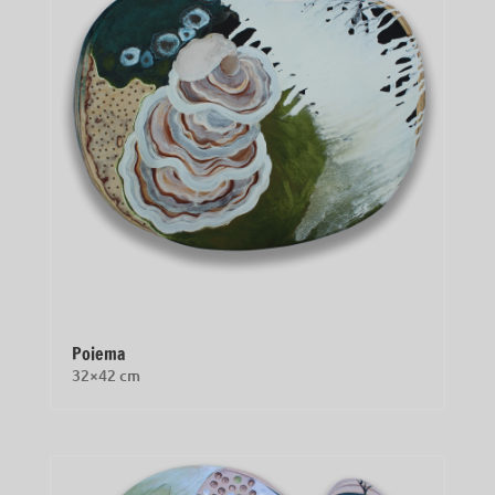
Poiema
32×42 cm