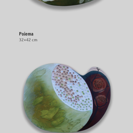
Poiema
32×42 cm