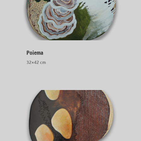
Poiema
32×42 cm