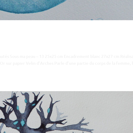
eautés Sous ma peau – 13 25x25 cm Encadrement blanc 27x27 cm Réalis
Or sur papier Velin d’Arches Parle d’une partie du corps de la femme, 