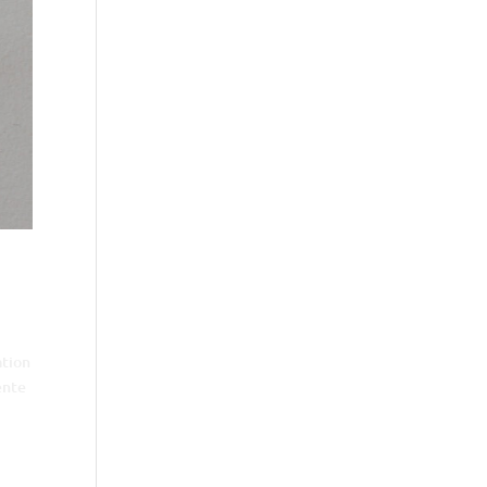
ation
ente