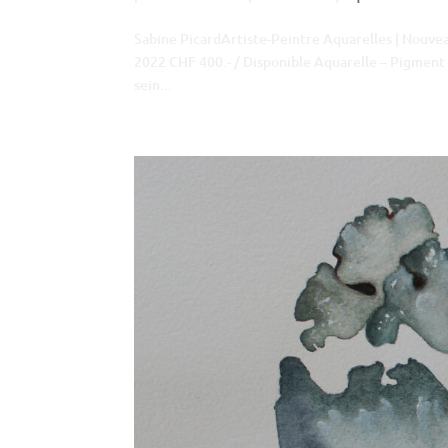
Sabine PicardArtiste-Peintre Aquarelles | Nouv
2022 CHF 400.- / Disponible Aquarelle – Pigment 
sein...