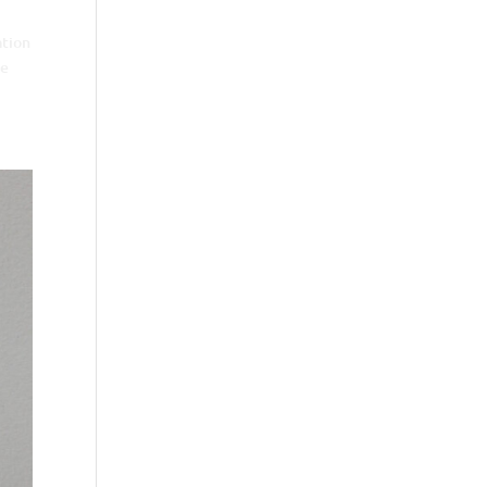
ation
le