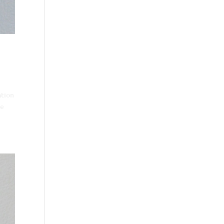
ation
le