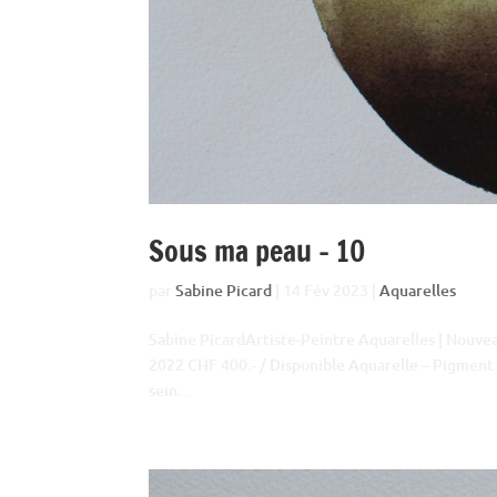
Sous ma peau – 10
par
Sabine Picard
|
14 Fév 2023
|
Aquarelles
Sabine PicardArtiste-Peintre Aquarelles | Nouv
2022 CHF 400.- / Disponible Aquarelle – Pigment 
sein...