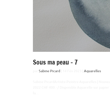
Sous ma peau – 7
par
Sabine Picard
|
14 Fév 2023
|
Aquarelles
Sabine PicardArtiste-Peintre Aquarelles | Nouv
2022 CHF 400.- / Disponible Aquarelle sur papier 
la...