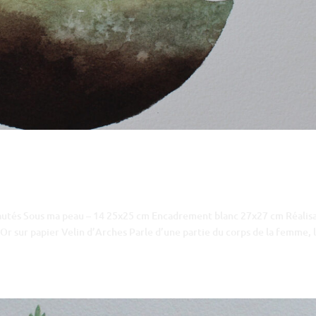
eautés Sous ma peau – 14 25x25 cm Encadrement blanc 27x27 cm Réalis
Or sur papier Velin d’Arches Parle d’une partie du corps de la femme, 