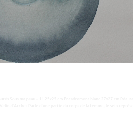
eautés Sous ma peau – 11 25x25 cm Encadrement blanc 27x27 cm Réalis
Velin d’Arches Parle d’une partie du corps de la femme, le sein représ