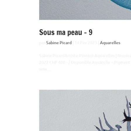
Sous ma peau – 9
par
Sabine Picard
|
14 Fév 2023
|
Aquarelles
Sabine PicardArtiste-Peintre Aquarelles | Nouv
2022 CHF 400.- / Disponible Aquarelle – Pigment 
sein...