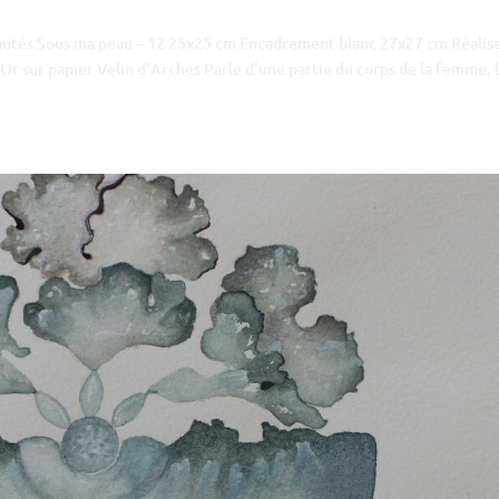
eautés Sous ma peau – 12 25x25 cm Encadrement blanc 27x27 cm Réalis
Or sur papier Velin d’Arches Parle d’une partie du corps de la femme, 