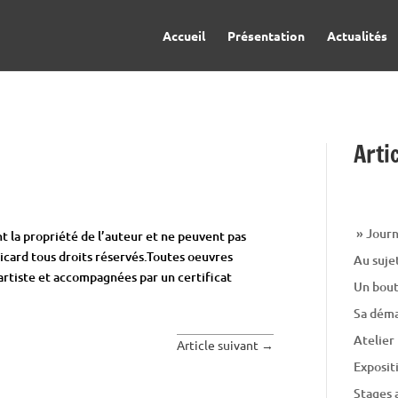
Accueil
Présentation
Actualités
Arti
» Journ
nt la propriété de l’auteur et ne peuvent pas
Picard tous droits réservés.Toutes oeuvres
Au suje
’artiste et accompagnées par un certificat
Un bout 
Sa déma
Atelier
Article suivant
→
Exposit
Stages 