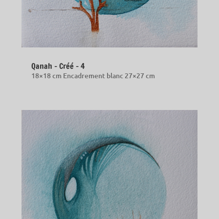
Qanah – Créé – 4
18×18 cm Encadrement blanc 27×27 cm