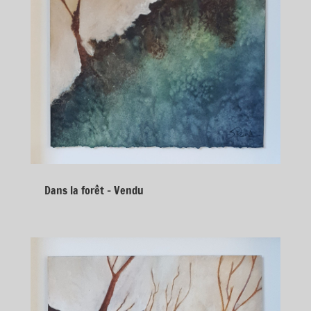
Dans la forêt – Vendu