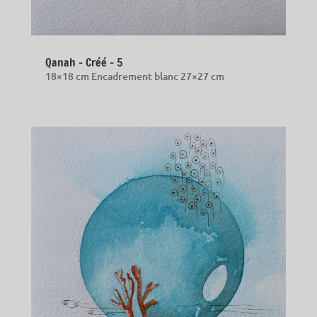
Qanah – Créé – 5
18×18 cm Encadrement blanc 27×27 cm