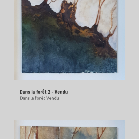
Dans la forêt 2 – Vendu
Dans la forêt Vendu