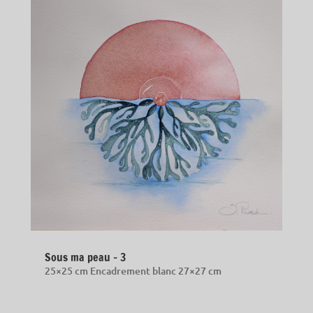
Sous ma peau – 3
25×25 cm Encadrement blanc 27×27 cm