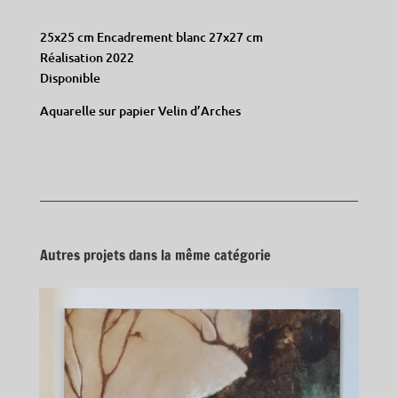
25x25 cm Encadrement blanc 27x27 cm
Réalisation 2022
Disponible
Aquarelle sur papier Velin d’Arches
Autres projets dans la même catégorie