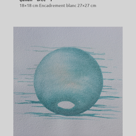
18×18 cm Encadrement blanc 27×27 cm