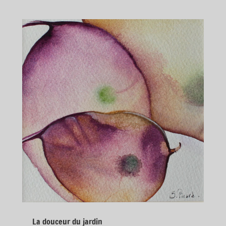
La douceur du jardin