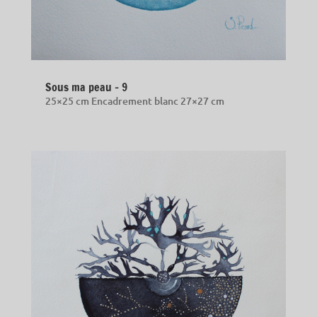
Sous ma peau – 9
25×25 cm Encadrement blanc 27×27 cm