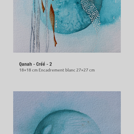
Qanah – Créé – 2
18×18 cm Encadrement blanc 27×27 cm