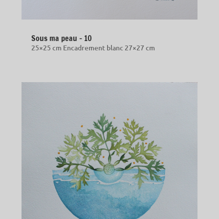
Sous ma peau – 10
25×25 cm Encadrement blanc 27×27 cm