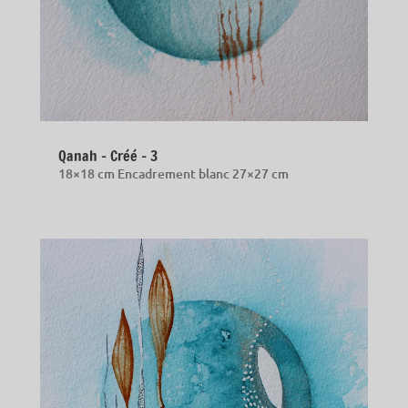
Qanah – Créé – 3
18×18 cm Encadrement blanc 27×27 cm